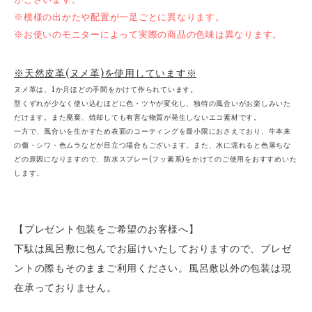
※模様の出かたや配置が一足ごとに異なります。
※お使いのモニターによって実際の商品の色味は異なります。
※天然皮革(ヌメ革)を使用しています※
ヌメ革は、1か月ほどの手間をかけて作られています。
型くずれが少なく使い込むほどに色・ツヤが変化し、独特の風合いがお楽しみいた
だけます。また廃棄、焼却しても有害な物質が発生しないエコ素材です。
一方で、風合いを生かすため表面のコーティングを最小限におさえており、牛本来
の傷・シワ・色ムラなどが目立つ場合もございます。また、水に濡れると色落ちな
どの原因になりますので、防水スプレー(フッ素系)をかけてのご使用をおすすめいた
します。
【プレゼント包装をご希望のお客様へ】
下駄は風呂敷に包んでお届けいたしておりますので、プレゼ
ントの際もそのままご利用ください。風呂敷以外の包装は現
在承っておりません。