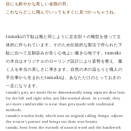
目にも鮮やかな美しい金鶏の羽。
これならどこに飛んでいってもすぐに見つかっちゃうね。
tamakiの下駄は靴と同じように左右別々の靴型を使って立
体的に作られています。そのため伝統的な製法で作られた下
駄に比べて足馴染みが良く心地よい履き心地です。tamaki
の木台はオリジナルのローリング設計により姿勢を整え、履
く人を本当の美しさに導きます。自然の木の温もりと職人の
手仕事から生まれたtamakiは、あなただけのとっておきの
一足になります。
tamaki's geta are made three-dimensionally using separate shoe lasts
for the left and right sides, just like normal shoes. As a result, they
are more comfortable to wear than geta made with traditional
methods.
tamaki's wooden body, which uses an original rolling design, adjusts
the wearer's posture and brings out their true beauty.
tamaki, born from the warmth of natural wood and the handiwork