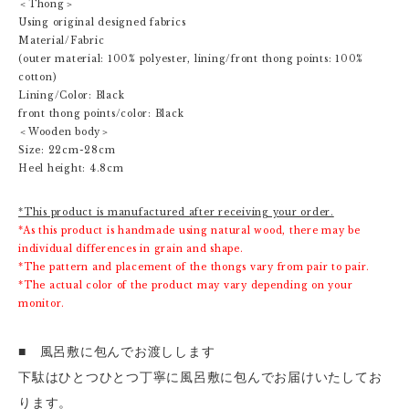
＜Thong＞
Using original designed fabrics
Material/Fabric
(outer material: 100% polyester, lining/front thong points: 100%
cotton)
Lining/Color: Black
front thong points/color: Black
＜Wooden body＞
Size: 22cm-28cm
Heel height: 4.8cm
*This product is manufactured after receiving your order.
*As this product is handmade using natural wood, there may be
individual differences in grain and shape.
*The pattern and placement of the thongs vary from pair to pair.
*The actual color of the product may vary depending on your
monitor.
■ 風呂敷に包んでお渡しします
下駄はひとつひとつ丁寧に風呂敷に包んでお届けいたしてお
ります。