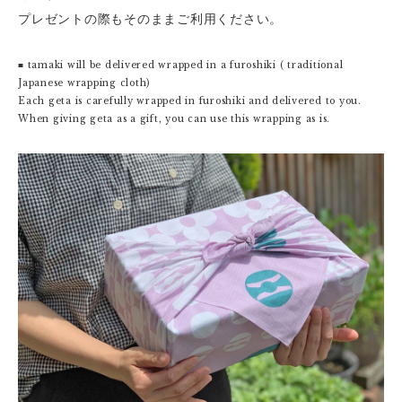
プレゼントの際もそのままご利用ください。
■ tamaki will be delivered wrapped in a furoshiki ( traditional
Japanese wrapping cloth)
Each geta is carefully wrapped in furoshiki and delivered to you.
When giving geta as a gift, you can use this wrapping as is.