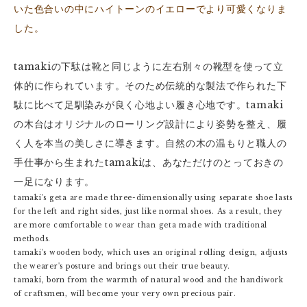
いた色合いの中にハイトーンのイエローでより可愛くなりま
した。
tamakiの下駄は靴と同じように左右別々の靴型を使って立
体的に作られています。そのため伝統的な製法で作られた下
駄に比べて足馴染みが良く心地よい履き心地です。tamaki
の木台はオリジナルのローリング設計により姿勢を整え、履
く人を本当の美しさに導きます。自然の木の温もりと職人の
手仕事から生まれたtamakiは、あなただけのとっておきの
一足になります。
tamaki's geta are made three-dimensionally using separate shoe lasts
for the left and right sides, just like normal shoes. As a result, they
are more comfortable to wear than geta made with traditional
methods.
tamaki's wooden body, which uses an original rolling design, adjusts
the wearer's posture and brings out their true beauty.
tamaki, born from the warmth of natural wood and the handiwork
of craftsmen, will become your very own precious pair.