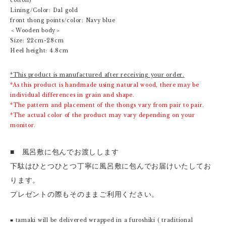
cotton)
Lining/Color: Dal gold
front thong points/color: Navy blue
＜Wooden body＞
Size: 22cm-28cm
Heel height: 4.8cm
*This product is manufactured after receiving your order.
*As this product is handmade using natural wood, there may be
individual differences in grain and shape.
*The pattern and placement of the thongs vary from pair to pair.
*The actual color of the product may vary depending on your
monitor.
■ 風呂敷に包んでお渡しします
下駄はひとつひとつ丁寧に風呂敷に包んでお届けいたしてお
ります。
プレゼントの際もそのままご利用ください。
■ tamaki will be delivered wrapped in a furoshiki ( traditional