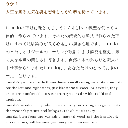
うか？
大空を渡る元気な姿を想像しながら春を待っています。
tamakiの下駄は靴と同じように左右別々の靴型を使って立
体的に作られています。そのため伝統的な製法で作られた下
駄に比べて足馴染みが良く心地よい履き心地です。tamaki
の木台はオリジナルのローリング設計により姿勢を整え、履
く人を本当の美しさに導きます。自然の木の温もりと職人の
手仕事から生まれたtamakiは、あなただけのとっておきの
一足になります。
tamaki's geta are made three-dimensionally using separate shoe lasts
for the left and right sides, just like normal shoes. As a result, they
are more comfortable to wear than geta made with traditional
methods.
tamaki's wooden body, which uses an original rolling design, adjusts
the wearer's posture and brings out their true beauty.
tamaki, born from the warmth of natural wood and the handiwork
of craftsmen, will become your very own precious pair.