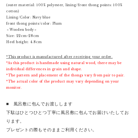
(outer material: 100% polyester, lining/front thong points: 100%
cotton)
Lining/Color: Navy blue
front thong points/color: Plum
＜Wooden body＞
Size: 22cm-28cm
Heel height: 4.8cm
*This product is manufactured after receiving your order.
*As this product is handmade using natural wood, there may be
individual differences in grain and shape.
*The pattern and placement of the thongs vary from pair to pair.
*The actual color of the product may vary depending on your
monitor.
■ 風呂敷に包んでお渡しします
下駄はひとつひとつ丁寧に風呂敷に包んでお届けいたしてお
ります。
プレゼントの際もそのままご利用ください。