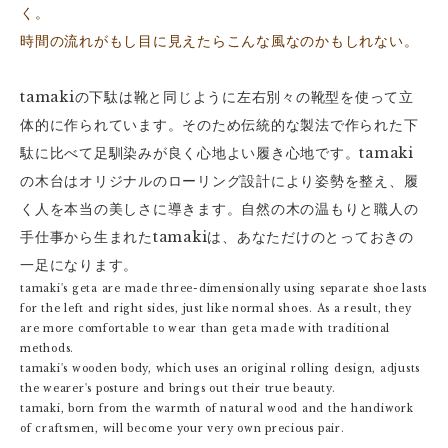
く。
時間の流れがもし目に見えたらこんな風なのかもしれない。
tamakiの下駄は靴と同じように左右別々の靴型を使って立
体的に作られています。そのため伝統的な製法で作られた下
駄に比べて足馴染みが良く心地よい履き心地です。tamaki
の木台はオリジナルのローリング設計により姿勢を整え、履
く人を本当の美しさに導きます。自然の木の温もりと職人の
手仕事から生まれたtamakiは、あなただけのとっておきの
一足になります。
tamaki's geta are made three-dimensionally using separate shoe lasts
for the left and right sides, just like normal shoes. As a result, they
are more comfortable to wear than geta made with traditional
methods.
tamaki's wooden body, which uses an original rolling design, adjusts
the wearer's posture and brings out their true beauty.
tamaki, born from the warmth of natural wood and the handiwork
of craftsmen, will become your very own precious pair.