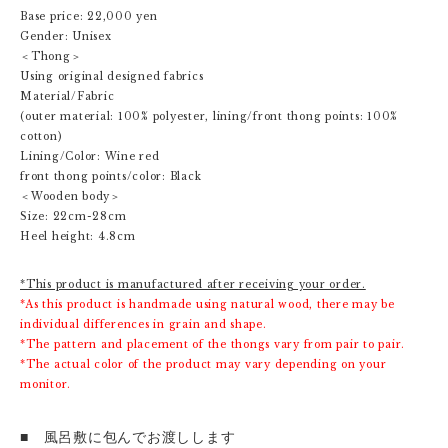
Base price: 22,000 yen
Gender: Unisex
＜Thong＞
Using original designed fabrics
Material/Fabric
(outer material: 100% polyester, lining/front thong points: 100%
cotton)
Lining/Color: Wine red
front thong points/color: Black
＜Wooden body＞
Size: 22cm-28cm
Heel height: 4.8cm
*This product is manufactured after receiving your order.
*As this product is handmade using natural wood, there may be
individual differences in grain and shape.
*The pattern and placement of the thongs vary from pair to pair.
*The actual color of the product may vary depending on your
monitor.
■ 風呂敷に包んでお渡しします